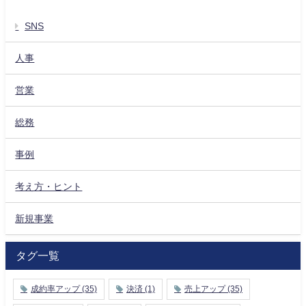
SNS
人事
営業
総務
事例
考え方・ヒント
新規事業
タグ一覧
成約率アップ
(35)
決済
(1)
売上アップ
(35)