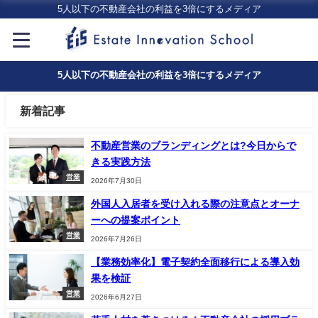
5人以下の不動産会社の利益を3倍にするメディア
5人以下の不動産会社の利益を3倍にするメディア
新着記事
不動産営業のブランディングとは?今日からで
きる実践方法
営業
2026年7月30日
外国人入居者を受け入れる際の注意点とオーナ
ーへの提案ポイント
営業
2026年7月26日
【業務効率化】電子契約全面移行による導入効
果を検証
営業
2026年6月27日