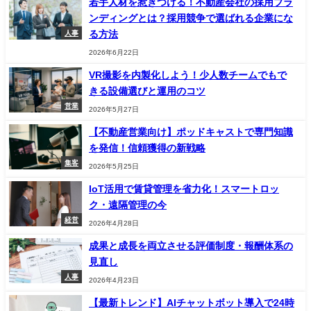
若手人材を惹きつける！不動産会社の採用ブラ
ンディングとは？採用競争で選ばれる企業にな
る方法
人事
2026年6月22日
VR撮影を内製化しよう！少人数チームでもで
きる設備選びと運用のコツ
営業
2026年5月27日
【不動産営業向け】ポッドキャストで専門知識
を発信！信頼獲得の新戦略
集客
2026年5月25日
IoT活用で賃貸管理を省力化！スマートロッ
ク・遠隔管理の今
経営
2026年4月28日
成果と成長を両立させる評価制度・報酬体系の
見直し
人事
2026年4月23日
【最新トレンド】AIチャットボット導入で24時