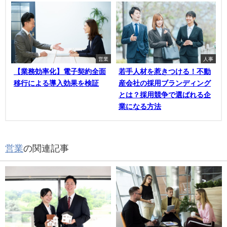
営業
人事
【業務効率化】電子契約全面
若手人材を惹きつける！不動
移行による導入効果を検証
産会社の採用ブランディング
とは？採用競争で選ばれる企
業になる方法
営業
の関連記事