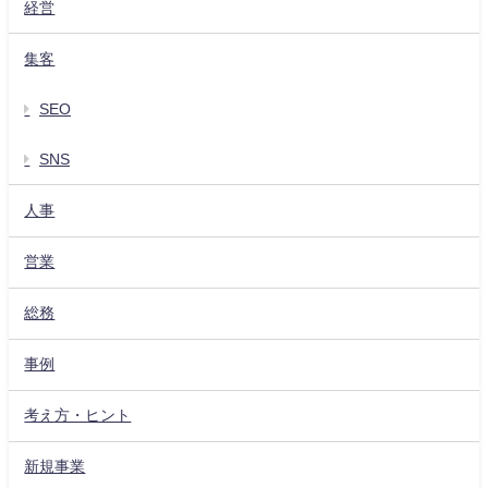
経営
集客
SEO
SNS
人事
営業
総務
事例
考え方・ヒント
新規事業