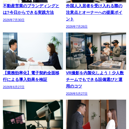
不動産営業のブランディングと
外国人入居者を受け入れる際の
は?今日からできる実践方法
注意点とオーナーへの提案ポイ
ント
2026年7月30日
2026年7月26日
【業務効率化】電子契約全面移
VR撮影を内製化しよう！少人数
行による導入効果を検証
チームでもできる設備選びと運
用のコツ
2026年6月27日
2026年5月27日