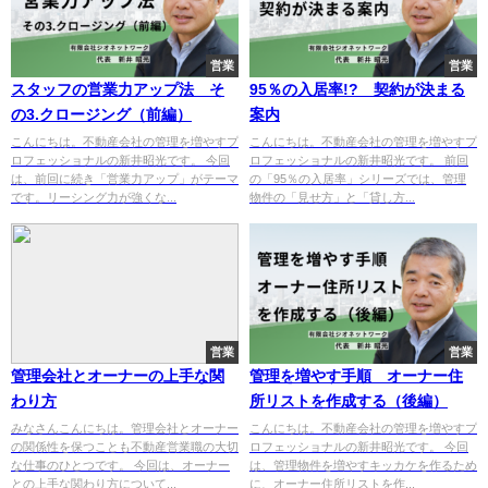
営業
営業
スタッフの営業力アップ法 そ
95％の入居率!? 契約が決まる
の3.クロージング（前編）
案内
こんにちは。不動産会社の管理を増やすプ
こんにちは。不動産会社の管理を増やすプ
ロフェッショナルの新井昭光です。 今回
ロフェッショナルの新井昭光です。 前回
は、前回に続き「営業力アップ」がテーマ
の「95％の入居率」シリーズでは、管理
です。リーシング力が強くな...
物件の「見せ方」と「貸し方...
営業
営業
管理会社とオーナーの上手な関
管理を増やす手順 オーナー住
わり方
所リストを作成する（後編）
みなさんこんにちは。管理会社とオーナー
こんにちは。不動産会社の管理を増やすプ
の関係性を保つことも不動産営業職の大切
ロフェッショナルの新井昭光です。 今回
な仕事のひとつです。 今回は、オーナー
は、管理物件を増やすキッカケを作るため
との上手な関わり方について...
に、オーナー住所リストを作...