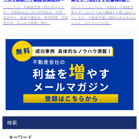
の元営業マンが伝授します
こんにちは。不動産営業一筋のあきらで
みなさんこんにちは。 今回は、​​不動産営
す。 不動産会社に約12年間勤め、売買・
業を学べるおすすめの書籍を５冊ご紹介い
賃貸仲介、新築戸建販売、賃貸管理、売却
たします。不動産営業に興味のある方はも
査定等、あらゆる業務に携わ...
ちろん、みなさんのお仕...
検索
キーワード