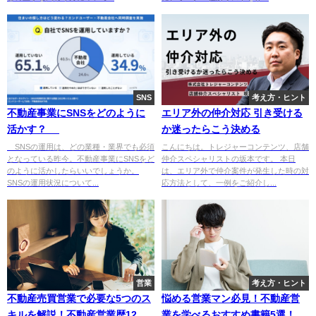
SNS
考え方・ヒント
不動産事業にSNSをどのように
エリア外の仲介対応 引き受ける
活かす？
か迷ったらこう決める
SNSの運用は、どの業種・業界でも必須
こんにちは。トレジャーコンテンツ、店舗
となっている昨今。不動産事業にSNSをど
仲介スペシャリストの坂本です。 本日
のように活かしたらいいでしょうか。
は、エリア外で仲介案件が発生した時の対
SNSの運用状況について...
応方法として、一例をご紹介し...
営業
考え方・ヒント
不動産売買営業で必要な5つのス
悩める営業マン必見！不動産営
キルを解説！不動産営業歴12年
業を学べるおすすめ書籍5選！