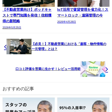
【不動産営業向け】ポッドキャ
IoT活用で賃貸管理を省力化！ス
ストで専門知識を発信！信頼獲
マートロック・遠隔管理の今
得の新戦略
2026年4月28日
2026年5月25日
【必見！】不動産営業における「顧客・物件情報の
一元管理」とは？
口コミ評価を営業に生かす！レビュー活用術
おすすめの記事