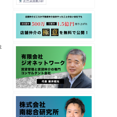
データ分析
(5)
よ
。