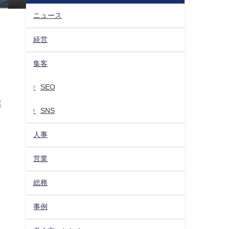
ニュース
経営
集客
SEO
業
SNS
人事
営業
総務
事例