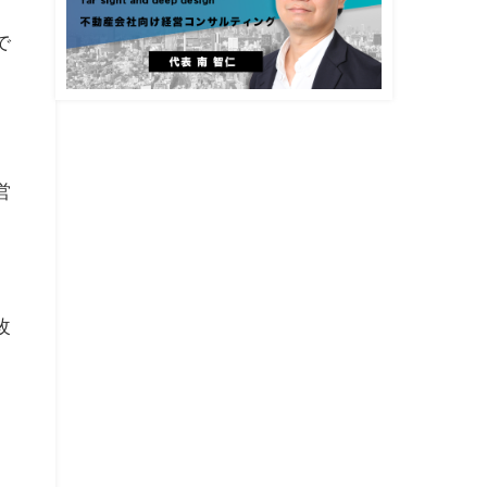
ュ
で
。
営
改