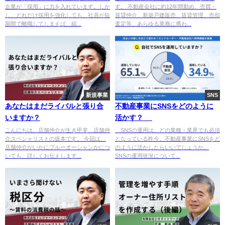
企業が「採用」に力を入れています。しか
す。 不動産会社に約12年間勤め、売買・
し、どれだけ採用を強化しても、社員が短
賃貸仲介、新築戸建販売、賃貸管理、売却
期間で離職してしまえば、組...
査定等、あらゆる業務に携わ...
新規事業
SNS
あなたはまだライバルと張り合
不動産事業にSNSをどのように
いますか？
活かす？
こんにちは。店舗仲介が生き甲斐、店舗仲
SNSの運用は、どの業種・業界でも必須
介スペシャリストの坂本です。 今回は、
となっている昨今。不動産事業にSNSをど
店舗仲介がいかにブルーオーシャンかにつ
のように活かしたらいいでしょうか。
いても、詳しくお伝えします...
SNSの運用状況について...