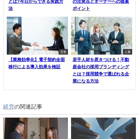
とは?今日からできる実践方
の注意点とオーナーへの提案
法
ポイント
営業
人事
【業務効率化】電子契約全面
若手人材を惹きつける！不動
移行による導入効果を検証
産会社の採用ブランディング
とは？採用競争で選ばれる企
業になる方法
経営
の関連記事