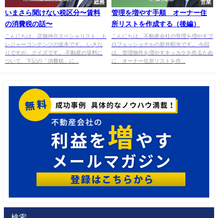
総務
営業
いまさら聞けない税区分〜賃料
管理を増やす手順 オーナー住
の消費税の話〜
所リストを作成する（後編）
こんにちは。店舗仲介スペシャリスト、ト
こんにちは。不動産会社の管理を増やすプ
レジャーコンテンツの坂本です。 いきな
ロフェッショナルの新井昭光です。 今回
りですが、クイズです。 不動産の賃料に
は、管理物件を増やすキッカケを作るため
ついて、下記の「消費税」に...
に、オーナー住所リストを作...
検索