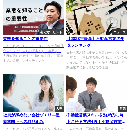
考え方・ヒント
ニュース
業態を知ることの重要性
【2023年最新】不動産営業の年
収ランキング
こんにちは。トレジャーコンテンツ店舗仲
介スペシャリストの坂本です。 本日は、
会社を選ぶ際に重要な要素の一つでもある
先日契約した物件で、物件契約後に、開業
「年収」。不動産営業の年収が、どのくら
までの継続コンサルティング...
いなのか気になりませんか？ 今回は、不
動産業界における給与の仕組...
人事
営業
社員が辞めない会社づくり—定
不動産営業スキルを効果的に向
着率向上への取り組み
上させる方法4選！不動産営業歴
12年の元営業マンが解説します
こんにちは。人材不足が続くなか、多くの
こんにちは。不動産営業一筋のあきらで