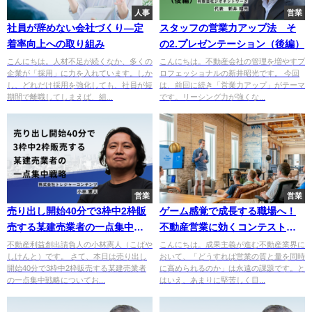
人事
営業
社員が辞めない会社づくり—定
スタッフの営業力アップ法 そ
着率向上への取り組み
の2.プレゼンテーション（後編）
こんにちは。人材不足が続くなか、多くの
こんにちは。不動産会社の管理を増やすプ
企業が「採用」に力を入れています。しか
ロフェッショナルの新井昭光です。 今回
し、どれだけ採用を強化しても、社員が短
は、前回に続き「営業力アップ」がテーマ
期間で離職してしまえば、組...
です。リーシング力が強くな...
営業
営業
売り出し開始40分で3枠中2枠販
ゲーム感覚で成長する職場へ！
売する某建売業者の一点集中戦
不動産営業に効くコンテストの
略
すすめ
不動産利益創出請負人の小林憲人（こばや
こんにちは。成果主義が進む不動産業界に
しけんと）です。 さて、本日は売り出し
おいて、「どうすれば営業の質と量を同時
開始40分で3枠中2枠販売する某建売業者
に高められるのか」は永遠の課題です。と
の一点集中戦略についてお...
はいえ、あまりに堅苦しく目...