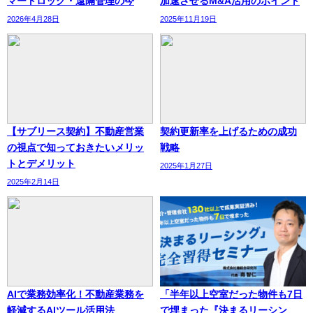
マートロック・遠隔管理の今
加速させるM&A活用のポイント
2026年4月28日
2025年11月19日
【サブリース契約】不動産営業
契約更新率を上げるための成功
の視点で知っておきたいメリッ
戦略
トとデメリット
2025年1月27日
2025年2月14日
AIで業務効率化！不動産業務を
「半年以上空室だった物件も7日
軽減するAIツール活用法
で埋まった『決まるリーシン