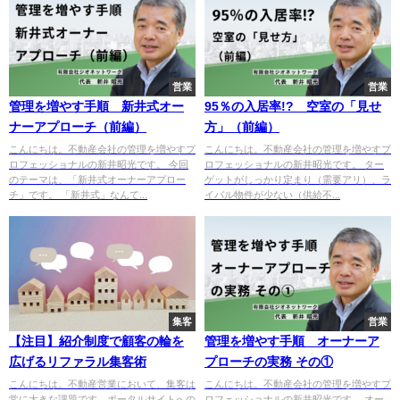
営業
営業
管理を増やす手順 新井式オー
95％の入居率!? 空室の「見せ
ナーアプローチ（前編）
方」（前編）
こんにちは。不動産会社の管理を増やすプ
こんにちは。不動産会社の管理を増やすプ
ロフェッショナルの新井昭光です。 今回
ロフェッショナルの新井昭光です。 ター
のテーマは、「新井式オーナーアプロー
ゲットがしっかり定まり（需要アリ）、ラ
チ」です。 「新井式」なんて...
イバル物件が少ない（供給不...
集客
営業
【注目】紹介制度で顧客の輪を
管理を増やす手順 オーナーア
広げるリファラル集客術
プローチの実務 その①
こんにちは。不動産営業において、集客は
こんにちは。不動産会社の管理を増やすプ
常に大きな課題です。ポータルサイトへの
ロフェッショナルの新井昭光です。 オー