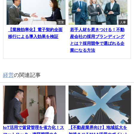
営業
人事
【業務効率化】電子契約全面
若手人材を惹きつける！不動
移行による導入効果を検証
産会社の採用ブランディング
とは？採用競争で選ばれる企
業になる方法
経営
の関連記事
IoT活用で賃貸管理を省力化！ス
【不動産業界向け】地域拡大を