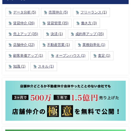
データ分析
(5)
売買仲介
(5)
フリーランス
(1)
賃貸仲介
(26)
賃貸管理
(35)
働き方
(3)
売上アップ
(35)
決済
(1)
成約率アップ
(35)
店舗仲介
(22)
不動産営業
(1)
業務効率化
(1)
顧客単価アップ
(1)
オープンハウス
(1)
査定
(1)
知識
(1)
スキル
(1)