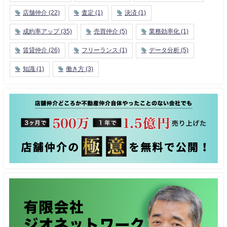
店舗仲介
(22)
査定
(1)
決済
(1)
成約率アップ
(35)
売買仲介
(5)
業務効率化
(1)
賃貸仲介
(26)
フリーランス
(1)
データ分析
(5)
知識
(1)
働き方
(3)