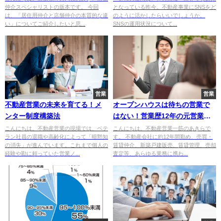
仲介スペシャリストの坂本です。 今回
となっている昨今。不動産事業にSNSをど
は、「居住用仲介と店舗仲介の本質的な違
のように活かしたらいいでしょうか。
い」についてご紹介したいと思...
SNSの運用状況について...
営業
営業
不動産営業の未来を育てる！メ
オープンハウスは待ちの営業で
ンター制度構築法
はない！営業歴12年の元営業マ
ンが意識するべきポイントを解
こんにちは。不動産営業の現場では、ベテ
こんにちは。不動産営業一筋のあきらで
ラン社員の退職や高齢化によって「暗黙知
す。 不動産会社に約12年間勤め、売買・
説します
の消失」が進んでいます。これまで個人の
賃貸仲介、新築戸建販売、賃貸管理、売却
経験や勘に頼っていた営業ノ...
査定等、あらゆる業務に携わ...