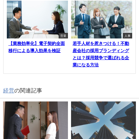
営業
人事
【業務効率化】電子契約全面
若手人材を惹きつける！不動
移行による導入効果を検証
産会社の採用ブランディング
とは？採用競争で選ばれる企
業になる方法
経営
の関連記事