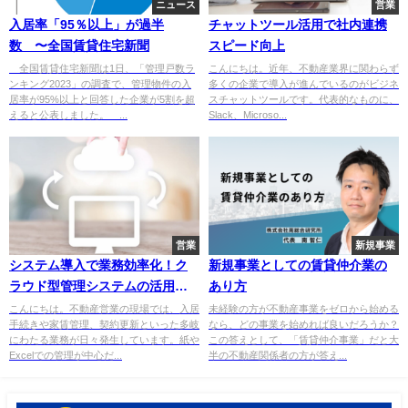
ニュース
営業
入居率「95％以上」が過半
チャットツール活用で社内連携
数 〜全国賃貸住宅新聞
スピード向上
全国賃貸住宅新聞は1日、「管理戸数ラ
こんにちは。近年、不動産業界に関わらず
ンキング2023」の調査で、管理物件の入
多くの企業で導入が進んでいるのがビジネ
居率が95%以上と回答した企業が5割を超
スチャットツールです。代表的なものに、
えると公表しました。 ...
Slack、Microso...
営業
新規事業
システム導入で業務効率化！ク
新規事業としての賃貸仲介業の
ラウド型管理システムの活用と
あり方
導入メリット
こんにちは。不動産営業の現場では、入居
未経験の方が不動産事業をゼロから始める
手続きや家賃管理、契約更新といった多岐
なら、どの事業を始めれば良いだろうか？
にわたる業務が日々発生しています。紙や
この答えとして、「賃貸仲介事業」だと大
Excelでの管理が中心だ...
半の不動産関係者の方が答え...