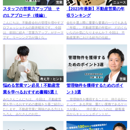
営業
ニュース
スタッフの営業力アップ法 そ
【2023年最新】不動産営業の年
の1.アプローチ（後編）
収ランキング
こんにちは。不動産会社の管理を増やすプ
会社を選ぶ際に重要な要素の一つでもある
ロフェッショナルの新井昭光です。 今回
「年収」。不動産営業の年収が、どのくら
は、前回に続き「営業力アップ」がテーマ
いなのか気になりませんか？ 今回は、不
です。リーシング力が強くな...
動産業界における給与の仕組...
考え方・ヒント
営業
悩める営業マン必見！不動産営
管理物件を獲得するためのポイ
業を学べるおすすめ書籍5選！
ント3選
みなさんこんにちは。 今回は、​​不動産営
管理物件を獲得することは、仲介会社に
業を学べるおすすめの書籍を５冊ご紹介い
とって、ある意味、重たい業務であるケー
たします。不動産営業に興味のある方はも
スが多い。 仲介業というのは、顧客接
ちろん、みなさんのお仕...
点からキャッシュポイントが...