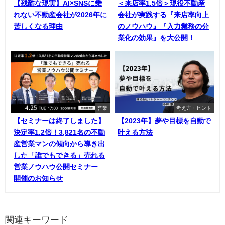
【残酷な現実】AI×SNSに乗
＜来店率1.5倍＞現役不動産
れない不動産会社が2026年に
会社が実践する『来店率向上
苦しくなる理由
のノウハウ』『入力業務の分
業化の効果』を大公開！
営業
考え方・ヒント
【セミナーは終了しました】
【2023年】夢や目標を自動で
決定率1.2倍！3,821名の不動
叶える方法
産営業マンの傾向から導き出
した「誰でもできる」売れる
営業ノウハウ公開セミナー
開催のお知らせ
関連キーワード