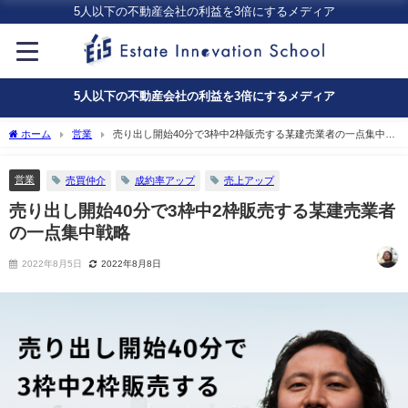
5人以下の不動産会社の利益を3倍にするメディア
5人以下の不動産会社の利益を3倍にするメディア
ホーム
営業
売り出し開始40分で3枠中2枠販売する某建売業者の一点集中戦
略
営業
売買仲介
成約率アップ
売上アップ
売り出し開始40分で3枠中2枠販売する某建売業者
の一点集中戦略
2022年8月5日
2022年8月8日