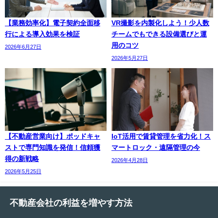
【業務効率化】電子契約全面移
VR撮影を内製化しよう！少人数
行による導入効果を検証
チームでもできる設備選びと運
用のコツ
2026年6月27日
2026年5月27日
【不動産営業向け】ポッドキャ
IoT活用で賃貸管理を省力化！ス
ストで専門知識を発信！信頼獲
マートロック・遠隔管理の今
得の新戦略
2026年4月28日
2026年5月25日
不動産会社の利益を増やす方法