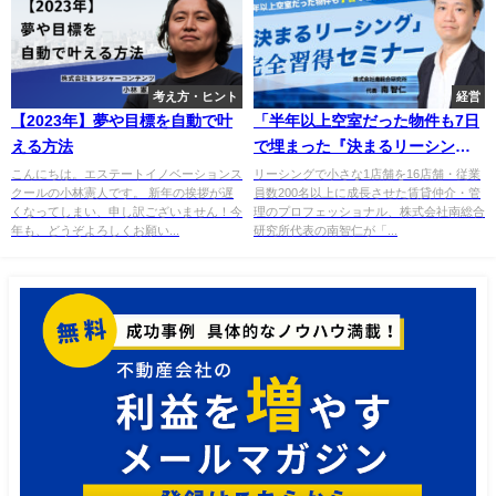
考え方・ヒント
経営
【2023年】夢や目標を自動で叶
「半年以上空室だった物件も7日
える方法
で埋まった『決まるリーシン
グ』完全習得セミナー」を開催
こんにちは。エステートイノベーションス
リーシングで小さな1店舗を16店舗・従業
クールの小林憲人です。 新年の挨拶が遅
員数200名以上に成長させた賃貸仲介・管
します。
くなってしまい、申し訳ございません！今
理のプロフェッショナル、株式会社南総合
年も、どうぞよろしくお願い...
研究所代表の南智仁が「...