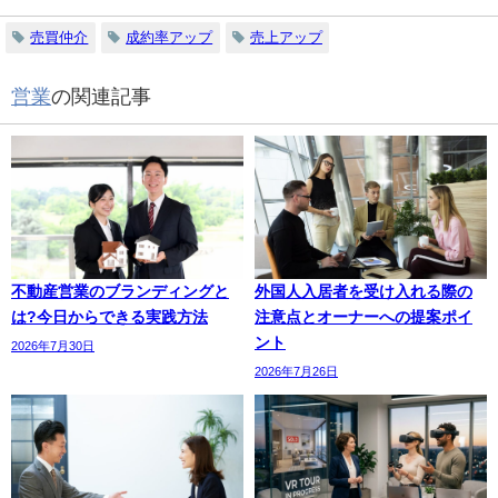
売買仲介
成約率アップ
売上アップ
営業
の関連記事
不動産営業のブランディングと
外国人入居者を受け入れる際の
は?今日からできる実践方法
注意点とオーナーへの提案ポイ
ント
2026年7月30日
2026年7月26日