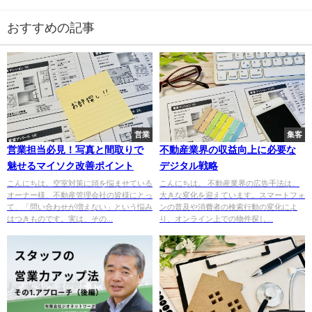
おすすめの記事
営業
集客
営業担当必見！写真と間取りで
不動産業界の収益向上に必要な
魅せるマイソク改善ポイント
デジタル戦略
こんにちは。空室対策に頭を悩ませている
こんにちは。 不動産業界の広告手法は、
オーナー様、不動産管理会社の皆様にとっ
大きな変化を迎えています。スマートフォ
て、「問い合わせが増えない」という悩み
ンの普及や消費者の検索行動の変化によ
はつきものです。実は、その...
り、オンライン上での物件探し...