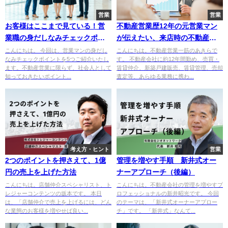
営業
営業
お客様はここまで見ている！営
不動産営業歴12年の元営業マン
業職の身だしなみチェックポイ
が伝えたい、来店時の不動産売
ント5選
買接客ノウハウ5選
こんにちは。 今回は、​​営業マンの身だし
こんにちは。不動産営業一筋のあきらで
なみチェックポイントを5つご紹介いたし
す。 不動産会社に約12年間勤め、売買・
ます。不動産営業に限らず、社会人として
賃貸仲介、新築戸建販売、賃貸管理、売却
知っておきたいポイント...
査定等、あらゆる業務に携わ...
考え方・ヒント
営業
2つのポイントを押さえて、1億
管理を増やす手順 新井式オー
円の売上を上げた方法
ナーアプローチ（後編）
こんにちは。店舗仲介スペシャリスト、ト
こんにちは。不動産会社の管理を増やすプ
レジャーコンテンツの坂本です。 本日
ロフェッショナルの新井昭光です。 今回
は、「店舗仲介で売上を上げるには、どん
のテーマは、「新井式オーナーアプロー
な業態のお客様を増やせば良い...
チ」です。 「新井式」なんて...