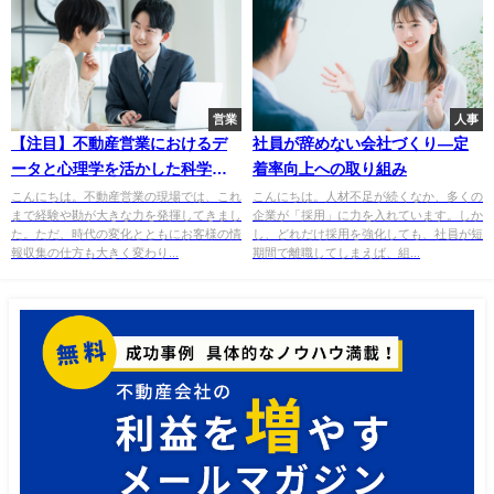
営業
人事
【注目】不動産営業におけるデ
社員が辞めない会社づくり—定
ータと心理学を活かした科学的
着率向上への取り組み
手法とは？
こんにちは。不動産営業の現場では、これ
こんにちは。人材不足が続くなか、多くの
まで経験や勘が大きな力を発揮してきまし
企業が「採用」に力を入れています。しか
た。ただ、時代の変化とともにお客様の情
し、どれだけ採用を強化しても、社員が短
報収集の仕方も大きく変わり...
期間で離職してしまえば、組...