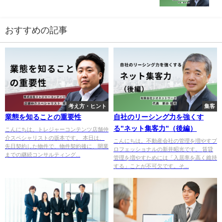
おすすめの記事
考え方・ヒント
集客
業態を知ることの重要性
自社のリーシング力を強くす
る”ネット集客力”（後編）
こんにちは。トレジャーコンテンツ店舗仲
介スペシャリストの坂本です。 本日は、
こんにちは。不動産会社の管理を増やすプ
先日契約した物件で、物件契約後に、開業
ロフェッショナルの新井昭光です。 賃貸
までの継続コンサルティング...
管理を増やすためには「入居率を高く維持
する」ことが不可欠です。そ...