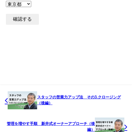
スタッフの営業力アップ法 その3.クロージング
（後編）
管理を増やす手順 新井式オーナーアプローチ（後
編）