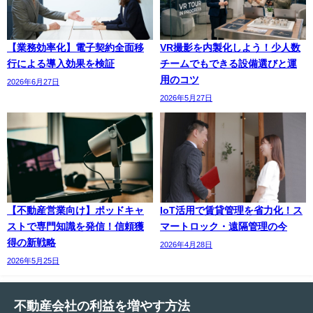
【業務効率化】電子契約全面移
VR撮影を内製化しよう！少人数
行による導入効果を検証
チームでもできる設備選びと運
用のコツ
2026年6月27日
2026年5月27日
【不動産営業向け】ポッドキャ
IoT活用で賃貸管理を省力化！ス
ストで専門知識を発信！信頼獲
マートロック・遠隔管理の今
得の新戦略
2026年4月28日
2026年5月25日
不動産会社の利益を増やす方法