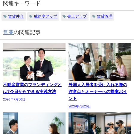
関連キーワード
賃貸仲介
成約率アップ
売上アップ
賃貸管理
営業
の関連記事
不動産営業のブランディングと
外国人入居者を受け入れる際の
は?今日からできる実践方法
注意点とオーナーへの提案ポイ
ント
2026年7月30日
2026年7月26日