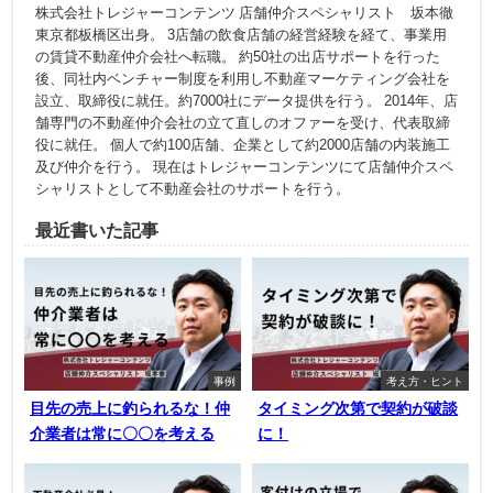
株式会社トレジャーコンテンツ 店舗仲介スペシャリスト 坂本徹
東京都板橋区出身。 3店舗の飲食店舗の経営経験を経て、事業用
の賃貸不動産仲介会社へ転職。 約50社の出店サポートを行った
後、同社内ベンチャー制度を利用し不動産マーケティング会社を
設立、取締役に就任。約7000社にデータ提供を行う。 2014年、店
舗専門の不動産仲介会社の立て直しのオファーを受け、代表取締
役に就任。 個人で約100店舗、企業として約2000店舗の内装施工
及び仲介を行う。 現在はトレジャーコンテンツにて店舗仲介スペ
シャリストとして不動産会社のサポートを行う。
最近書いた記事
事例
考え方・ヒント
目先の売上に釣られるな！仲
タイミング次第で契約が破談
介業者は常に〇〇を考える
に！