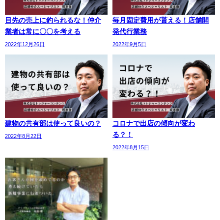
目先の売上に釣られるな！仲介
毎月固定費用が貰える！店舗開
業者は常に〇〇を考える
発代行業務
2022年12月26日
2022年9月5日
建物の共有部は使って良いの？
コロナで出店の傾向が変わ
る？！
2022年8月22日
2022年8月15日