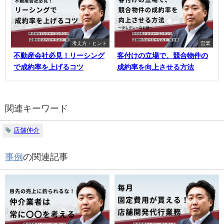
考え方・ヒント
営業
不動産会社必見！リーシング
客付けの立場で、競合物件の
で成約率を上げるコツ
成約率を向上させる方法
関連キーワード
店舗仲介
事例
の関連記事