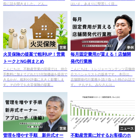
長に話を聞きました。 どん...
はいえ、あまりに堅苦しく目...
営業
事例
火災保険の提案で粗利UP！営業
毎月固定費用が貰える！店舗開
トークとNG例まとめ
発代行業務
こんにちは。不動産営業の現場では、仲介
こんにちは。トレジャーコンテンツ店舗仲
手数料に加えてどれだけ付加価値を提供で
介スペシャリストの坂本です。 本日は、
きるかが、粗利や評価に大きく影響しま
店舗開発代行業務を請け負った時のお話で
す。その中でも火災保険の提案...
す。 そもそも、みなさんは...
営業
ニュース
管理を増やす手順 新井式オー
不動産営業に対するお客様のホ