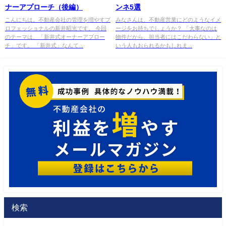
ナーアプローチ（後編）
ンネ5選
こんにちは。不動産会社の管理を増やすプ
みなさんは、不動産営業にどのようなイメ
ロフェッショナルの新井昭光です。 今回
ージをお持ちでしょうか？ 「大事なのは
のテーマは、「新井式オーナーアプロー
物件だから、担当者にはこだわらない」と
チ」です。 「新井式」なんて...
いう人もおられるかもしれま...
検索