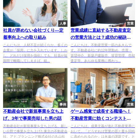
人事
営業
社員が辞めない会社づくり—定
営業成績に直結する不動産査定
着率向上への取り組み
の営業方法とは？成功の秘訣を
不動産営業歴12年の営業マンが
こんにちは。人材不足が続くなか、多くの
こんにちは。不動産営業一筋のあきらで
企業が「採用」に力を入れています。しか
す。不動産会社に約12年間勤め、売買・
紹介します
し、どれだけ採用を強化しても、社員が短
賃貸仲介、新築戸建販売、賃貸管理、売却
期間で離職してしまえば、組...
査定等、あらゆる業務に携わっ...
事例
営業
不動産会社で新規事業を立ち上
ゲーム感覚で成長する職場へ！
げ、3年で事業売却した男の話
不動産営業に効くコンテストの
すすめ
不動産会社が新規事業を立ち上げる。新し
こんにちは。成果主義が進む不動産業界に
い分野で事業を立ち上げた東京の不動産会
おいて、「どうすれば営業の質と量を同時
社、アド.プランニング株式会社の丸山社
に高められるのか」は永遠の課題です。と