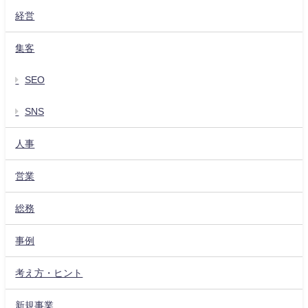
経営
集客
SEO
SNS
人事
営業
総務
事例
考え方・ヒント
新規事業